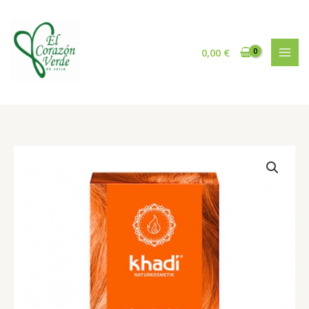
Ir
al
contenido
0,00
€
Khadi
color
herbal
cobre
100g
cantidad