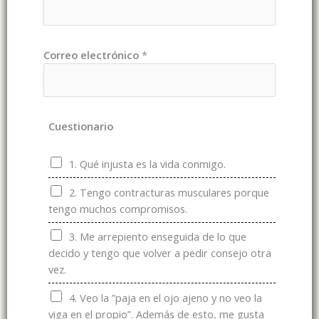
Correo electrónico
*
C
Cuestionario
u
e
1. Qué injusta es la vida conmigo.
s
t
2. Tengo contracturas musculares porque
i
tengo muchos compromisos.
o
n
3. Me arrepiento enseguida de lo que
a
decido y tengo que volver a pedir consejo otra
r
vez.
i
o
4. Veo la ”paja en el ojo ajeno y no veo la
T
viga en el propio”. Además de esto, me gusta