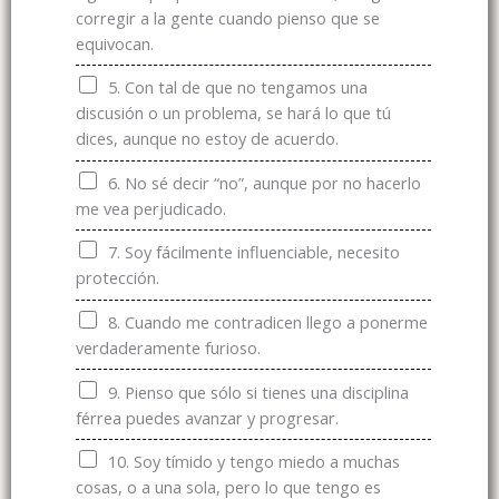
e
corregir a la gente cuando pienso que se
l
equivocan.
é
5. Con tal de que no tengamos una
f
discusión o un problema, se hará lo que tú
o
dices, aunque no estoy de acuerdo.
n
o
6. No sé decir “no”, aunque por no hacerlo
¿
me vea perjudicado.
Q
u
7. Soy fácilmente influenciable, necesito
i
protección.
e
r
8. Cuando me contradicen llego a ponerme
e
verdaderamente furioso.
s
9. Pienso que sólo si tienes una disciplina
férrea puedes avanzar y progresar.
10. Soy tímido y tengo miedo a muchas
cosas, o a una sola, pero lo que tengo es