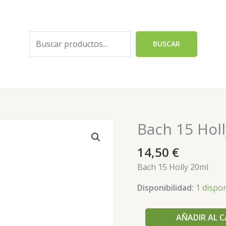
Buscar
BUSCAR
Bach 15 Hol
Bach
15
14,50
€
Holly
20ml
Bach 15 Holly 20ml
cantidad
Disponibilidad:
1 dispo
AÑADIR AL 