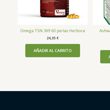
Omega TSN 369 60 perlas Herbora
Ashw
24,35
€
AÑADIR AL CARRITO