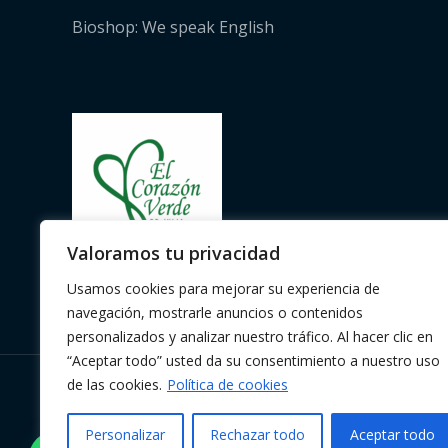
Bioshop: We speak English
Valoramos tu privacidad
Usamos cookies para mejorar su experiencia de
navegación, mostrarle anuncios o contenidos
personalizados y analizar nuestro tráfico. Al hacer clic en
“Aceptar todo” usted da su consentimiento a nuestro uso
de las cookies.
Política de cookies
Copyright © 2026 | Herbolario El
Corazón Verde de Julia
Personalizar
Rechazar todo
Aceptar todo