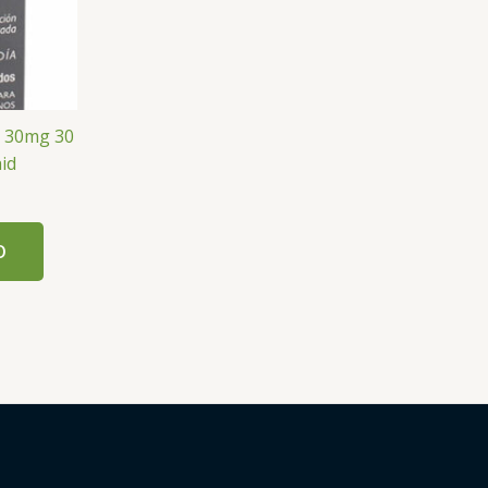
 C 30mg 30
id
O