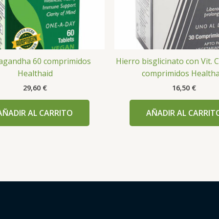
agandha 60 comprimidos
Hierro bisglicinato con Vit.
Healthaid
comprimidos Healtha
29,60
€
16,50
€
AÑADIR AL CARRITO
AÑADIR AL CARRIT