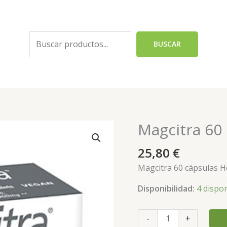
Buscar
BUSCAR
Magcitra 60
Magcitra
60
25,80
€
cápsulas
Healthaid
Magcitra 60 cápsulas H
cantidad
Disponibilidad:
4 dispo
-
+