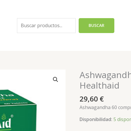
Buscar
BUSCAR
Ashwagandh
Ashwagandha
60
Healthaid
comprimidos
Healthaid
29,60
€
cantidad
Ashwagandha 60 compr
Disponibilidad:
5 dispo