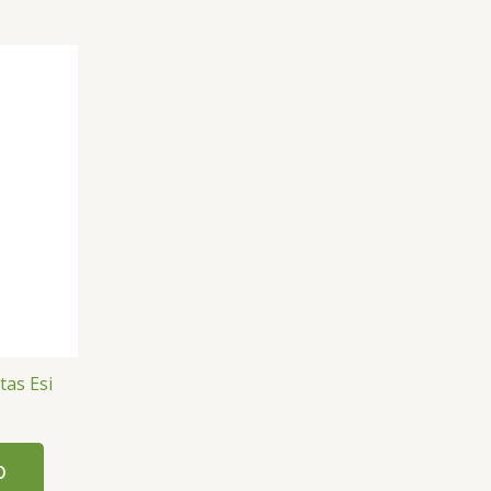
as Esi
O