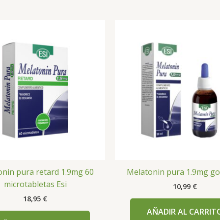
nin pura retard 1.9mg 60
Melatonin pura 1.9mg got
microtabletas Esi
10,99
€
18,95
€
AÑADIR AL CARRIT