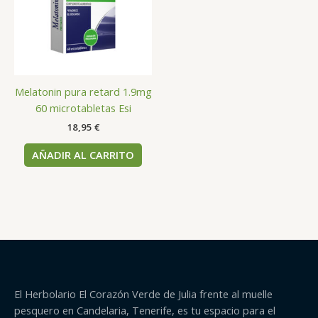
Melatonin pura retard 1.9mg
60 microtabletas Esi
18,95
€
AÑADIR AL CARRITO
El Herbolario El Corazón Verde de Julia frente al muelle
pesquero en Candelaria, Tenerife, es tu espacio para el