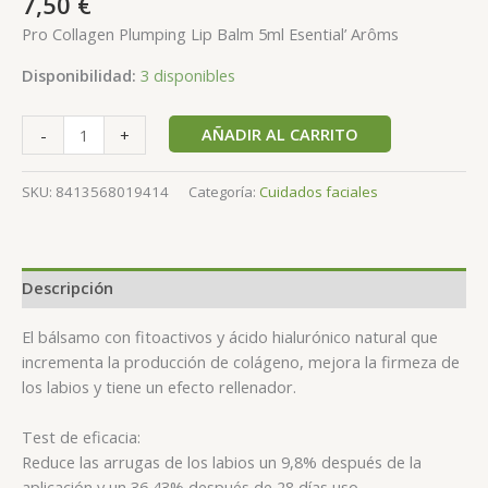
7,50
€
Pro Collagen Plumping Lip Balm 5ml Esential’ Arôms
Disponibilidad:
3 disponibles
AÑADIR AL CARRITO
-
+
SKU:
8413568019414
Categoría:
Cuidados faciales
Descripción
El bálsamo con fitoactivos y ácido hialurónico natural que
incrementa la producción de colágeno, mejora la firmeza de
los labios y tiene un efecto rellenador.
Test de eficacia:
Reduce las arrugas de los labios un 9,8% después de la
aplicación y un 36,43% después de 28 días uso.