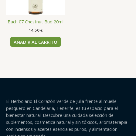
Bach 07 Chestnut Bud 20ml
14,50
€
AÑADIR AL CARRITO
El Herbolario El Corazón Verde de Julia frente al muelle
pesquero en Candelaria, Tenerife, es tu espacio para el
bienestar natural. Descubre una cuidada selección de
suplementos, cosmética natural y sin tóxicos, aromaterapia
con inciensos y aceites esenciales puros, y alimentación