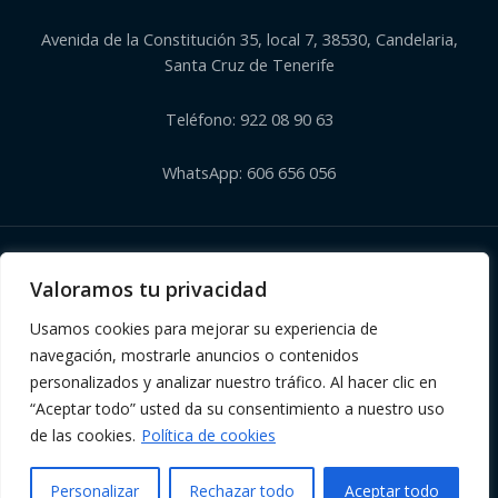
Avenida de la Constitución 35, local 7, 38530, Candelaria,
Santa Cruz de Tenerife
Teléfono: 922 08 90 63
WhatsApp: 606 656 056
Copyright © 2026 | Herbolario El Corazón Verde de Julia
Valoramos tu privacidad
Usamos cookies para mejorar su experiencia de
navegación, mostrarle anuncios o contenidos
personalizados y analizar nuestro tráfico. Al hacer clic en
“Aceptar todo” usted da su consentimiento a nuestro uso
de las cookies.
Política de cookies
Personalizar
Rechazar todo
Aceptar todo