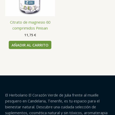
Citrato de magnesio 60
comprimidos Pinisan
11,75
€
AÑADIR AL CARRITO
El Herbolario El Corazón Verde de Julia frente al muelle
pesquero en Candelaria, Tenerife, es tu espacio para el
bienestar natural. Descubre una cuidada selección de
suplementos, cosmética natural y sin tóxicos, aromaterapia