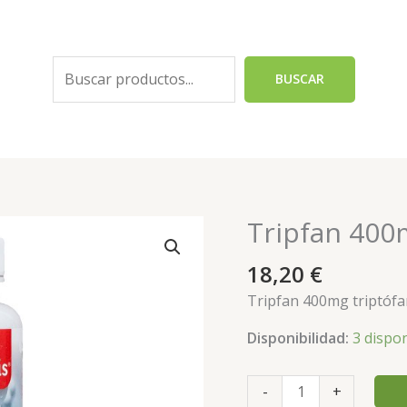
Buscar
BUSCAR
Tripfan 400m
Tripfan
400mg
18,20
€
triptófano
Plantis
Tripfan 400mg triptófa
cantidad
Disponibilidad:
3 dispo
-
+