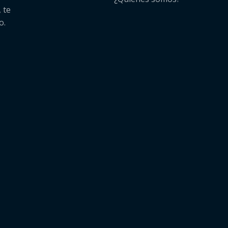
 te
o.