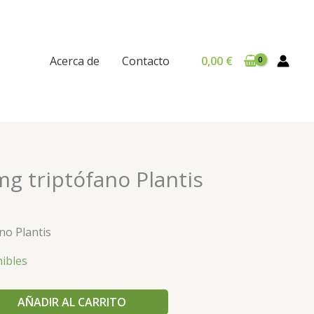
Acerca de
Contacto
0,00
€
g triptófano Plantis
no Plantis
nibles
AÑADIR AL CARRITO