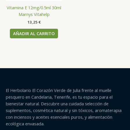
Vitamina E 12mg/0.5ml 30ml
Marnys Vitahelp
13,25
€
AÑADIR AL CARRITO
El Herbolario El Corazón Verde de Julia frente al muelle
pesquero en Candelaria, Tenerife, es tu espacio para el
bienestar natural. Descubre una cuidada selección de
suplementos, cosmética natural y sin tóxicos, aromaterapia
con inciensos y aceites esenciales puros, y alimentación
ecológica envasada.