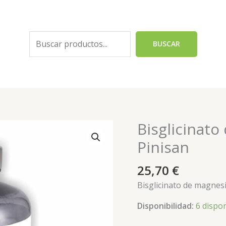
Buscar
BUSCAR
Bisglicinato
Bisglicinato
de
Pinisan
magnesio
120
25,70
€
tabletas
Bisglicinato de magnesi
Pinisan
cantidad
Disponibilidad:
6 dispo