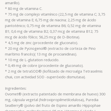
amarillo).
* 80 mg de vitamina C.
* 75 mg de complejo vitamínico (22,5 mg de vitamina C; 3,75
mg de vitamina E; 6,75 mg de niacina; 2,25 mg de ácido
pantoténico; 0,75 mg de vitamina B6; 0,52 mg de vitamina
B1; 0,6 mg de vitamina B2; 0,37 mcg de vitamina B12; 75
mcg de ácido fólico; 56,25 mcg de D-Biotina).
* 4,5 mg de zinc (procedente de gluconato).
* 20 mg de Pycnogenol® (extracto de corteza de Pino
marítimo francés)( 13 mg de procianidinas).
* 10 mg de L-glutation reducido.
* 0,49 mg de cobre (procedente de gluconato).
* 2 mg de tetraSOD® (liofilizado de microalga Tetraselmis
chuii, con actividad SOD -superóxido dismutasa).
Ingredientes:
Ovomet® (extracto patentado de membrana de huevo) 300
mg, cápsula vegetal (hidroxipropilmetilcelulosa), Puredia
SeaBerry® (polvo del fruto de Espino amarillo Hippophae
rhamnoides, maltodextrina) 95 mg, Vitamina C (ácido L-