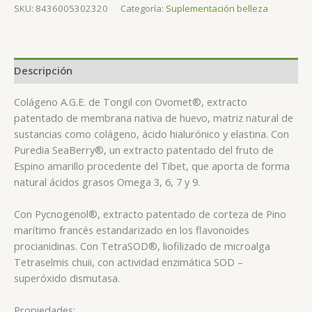
SKU:
8436005302320
Categoría:
Suplementación belleza
Descripción
Colágeno A.G.E. de Tongil con Ovomet®, extracto
patentado de membrana nativa de huevo, matriz natural de
sustancias como colágeno, ácido hialurónico y elastina. Con
Puredia SeaBerry®, un extracto patentado del fruto de
Espino amarillo procedente del Tibet, que aporta de forma
natural ácidos grasos Omega 3, 6, 7 y 9.
Con Pycnogenol®, extracto patentado de corteza de Pino
marítimo francés estandarizado en los flavonoides
procianidinas. Con TetraSOD®, liofilizado de microalga
Tetraselmis chuii, con actividad enzimática SOD –
superóxido dismutasa.
Propiedades: