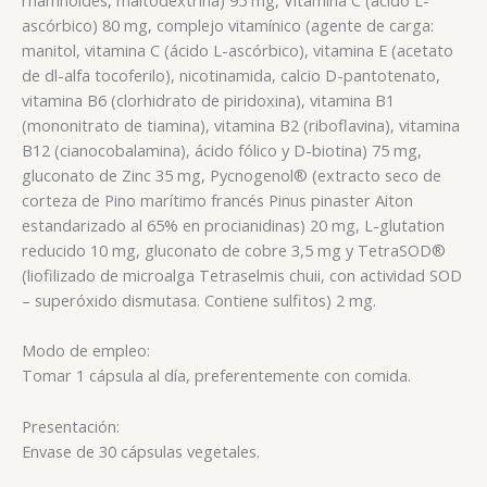
ascórbico) 80 mg, complejo vitamínico (agente de carga:
manitol, vitamina C (ácido L-ascórbico), vitamina E (acetato
de dl-alfa tocoferilo), nicotinamida, calcio D-pantotenato,
vitamina B6 (clorhidrato de piridoxina), vitamina B1
(mononitrato de tiamina), vitamina B2 (riboflavina), vitamina
B12 (cianocobalamina), ácido fólico y D-biotina) 75 mg,
gluconato de Zinc 35 mg, Pycnogenol® (extracto seco de
corteza de Pino marítimo francés Pinus pinaster Aiton
estandarizado al 65% en procianidinas) 20 mg, L-glutation
reducido 10 mg, gluconato de cobre 3,5 mg y TetraSOD®
(liofilizado de microalga Tetraselmis chuii, con actividad SOD
– superóxido dismutasa. Contiene sulfitos) 2 mg.
Modo de empleo:
Tomar 1 cápsula al día, preferentemente con comida.
Presentación:
Envase de 30 cápsulas vegetales.