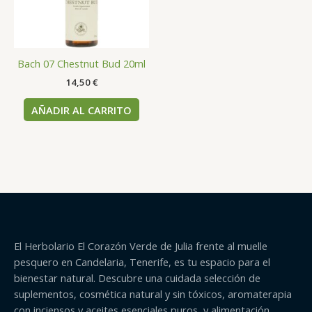
Bach 07 Chestnut Bud 20ml
14,50
€
AÑADIR AL CARRITO
El Herbolario El Corazón Verde de Julia frente al muelle
pesquero en Candelaria, Tenerife, es tu espacio para el
bienestar natural. Descubre una cuidada selección de
suplementos, cosmética natural y sin tóxicos, aromaterapia
con inciensos y aceites esenciales puros, y alimentación