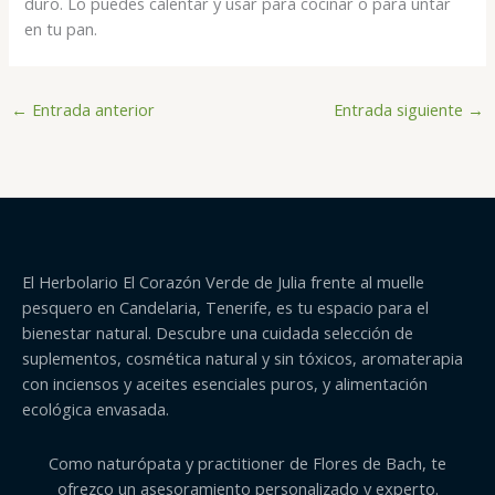
duro. Lo puedes calentar y usar para cocinar o para untar
en tu pan.
←
Entrada anterior
Entrada siguiente
→
El Herbolario El Corazón Verde de Julia frente al muelle
pesquero en Candelaria, Tenerife, es tu espacio para el
bienestar natural. Descubre una cuidada selección de
suplementos, cosmética natural y sin tóxicos, aromaterapia
con inciensos y aceites esenciales puros, y alimentación
ecológica envasada.
Como naturópata y practitioner de Flores de Bach, te
ofrezco un asesoramiento personalizado y experto.