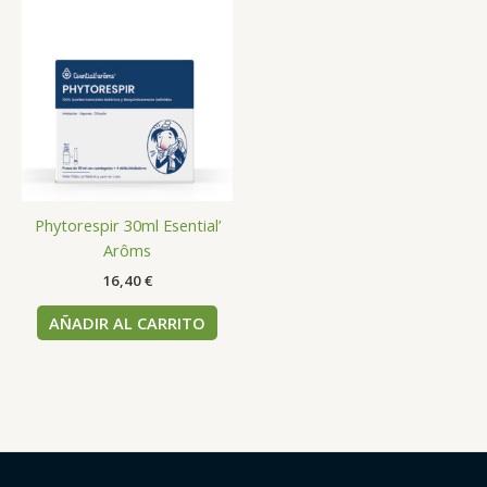
Phytorespir 30ml Esential’
Arôms
16,40
€
AÑADIR AL CARRITO