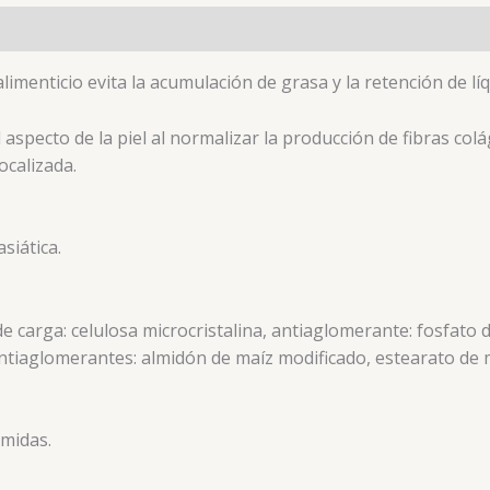
imenticio evita la acumulación de grasa y la retención de líq
l aspecto de la piel al normalizar la producción de fibras co
ocalizada.
siática.
 de carga: celulosa microcristalina, antiaglomerante: fosfato d
, antiaglomerantes: almidón de maíz modificado, estearato de m
omidas.