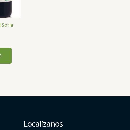
 Soria
O
Localízanos