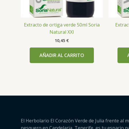
Extracto de ortiga verde 50ml Soria
Extrac
Natural XXI
10,45
€
AÑADIR AL CARRITO
El Herbolario El Corazón Verde de Julia frente al m
pesquero en Candelaria, Tenerife, es tu espacio p