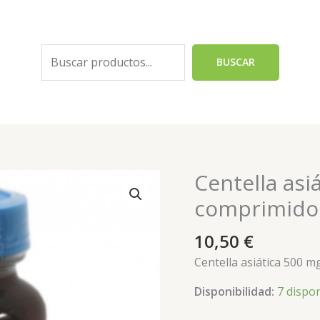
Buscar
BUSCAR
Centella asi
Centella
asiática
comprimido
500
mg
10,50
€
90
Centella asiática 500 
comprimidos
Naturmil
Disponibilidad:
7 dispo
cantidad