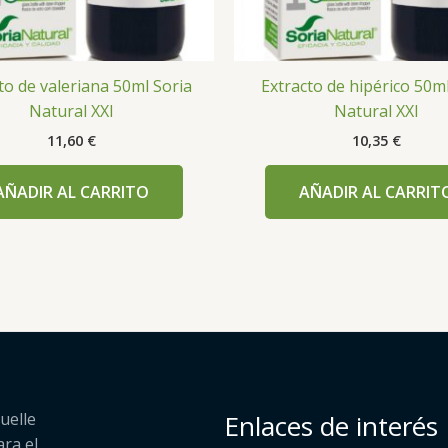
to de valeriana 50ml Soria
Extracto de hipérico 50ml
Natural XXI
Natural XXI
11,60
€
10,35
€
AÑADIR AL CARRITO
AÑADIR AL CARRIT
uelle
Enlaces de interés
ara el