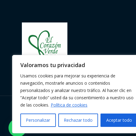
Valoramos tu privacidad
Usamos cookies para mejorar su experiencia de
navegación, mostrarle anuncios o contenidos
personalizados y analizar nuestro tráfico. Al hacer clic en
“Aceptar todo” usted da su consentimiento a nuestro uso
de las cookies.
Política de cookies
Copyright © 2026 | Herbolario El
Corazón Verde de Julia
Personalizar
Rechazar todo
Aceptar todo