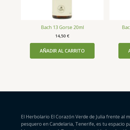
Bach 13 Gorse 20ml
Bac
14,50
€
AÑADIR AL CARRITO
El Herbolario El Corazón Verde de Julia frente al m
pesquero en Candelaria, Tenerife, es tu espacio p