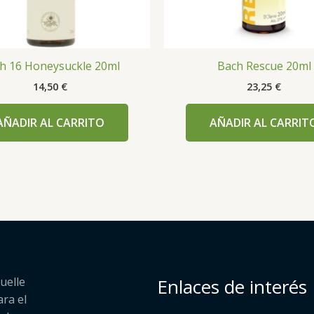
h 16 Honeysuckle 20ml
Bach Rescue 20ml
14,50
€
23,25
€
AÑADIR AL CARRITO
AÑADIR AL CARRIT
uelle
Enlaces de interés
ara el