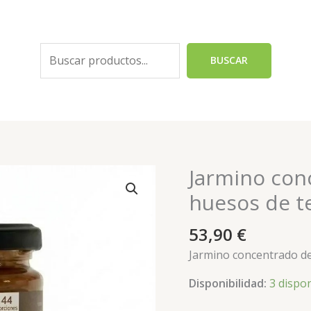
Buscar
BUSCAR
Jarmino con
Jarmino
concentrado
huesos de t
de
caldo
53,90
€
de
Jarmino concentrado de
huesos
de
Disponibilidad:
3 dispo
ternera