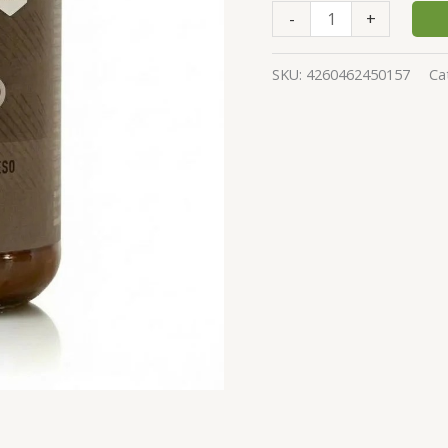
eco
-
+
440ml
cantidad
SKU:
4260462450157
Ca