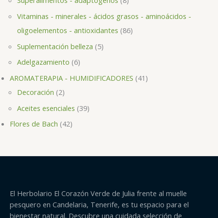
Superalimentos - adaptógenos
8
Vitaminas - minerales - ácidos grasos - aminoácidos -
oligoelementos - antioxidantes
86
Suplementación belleza
5
Adelgazamiento
6
AROMATERAPIA - HUMIDIFICADORES
41
Decoración
2
Aceites esenciales
39
Flores de Bach
42
El Herbolario El Corazón Verde de Julia frente al muelle
pesquero en Candelaria, Tenerife, es tu espacio para el
bienestar natural. Descubre una cuidada selección de