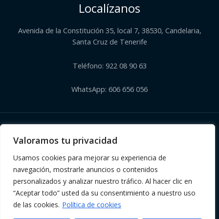
Localízanos
Avenida de la Constitución 35, local 7, 38530, Candelaria,
Santa Cruz de Tenerife
Teléfono: 922 08 90 63
WhatsApp: 606 656 056
Copyright © 2026 | Herbolario El Corazón Verde de Julia
Valoramos tu privacidad
Usamos cookies para mejorar su experiencia de
navegación, mostrarle anuncios o contenidos
personalizados y analizar nuestro tráfico. Al hacer clic en
“Aceptar todo” usted da su consentimiento a nuestro uso
de las cookies.
Política de cookies