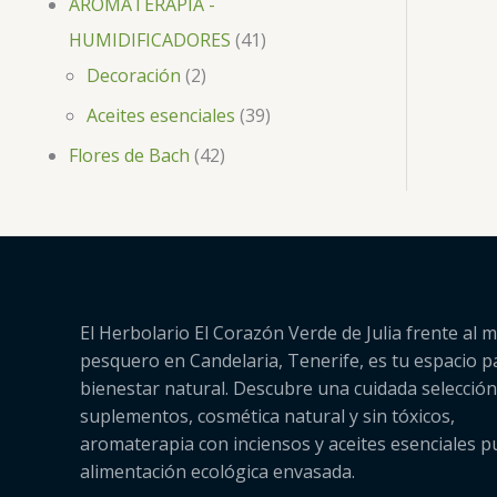
AROMATERAPIA -
HUMIDIFICADORES
41
Decoración
2
Aceites esenciales
39
Flores de Bach
42
El Herbolario El Corazón Verde de Julia frente al m
pesquero en Candelaria, Tenerife, es tu espacio p
bienestar natural. Descubre una cuidada selección
suplementos, cosmética natural y sin tóxicos,
aromaterapia con inciensos y aceites esenciales p
alimentación ecológica envasada.