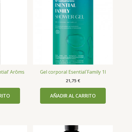
tial’ Arôms
Gel corporal Esential´Family 1l
21,75
€
RITO
AÑADIR AL CARRITO