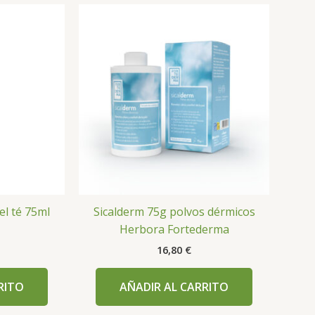
el té 75ml
Sicalderm 75g polvos dérmicos
Herbora Fortederma
16,80
€
RITO
AÑADIR AL CARRITO