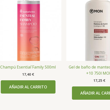
Champú Esential´Family 500ml
Gel de baño de mantec
+10 750l M
17,40
€
17,25
€
AÑADIR AL CARRITO
AÑADIR AL CAR