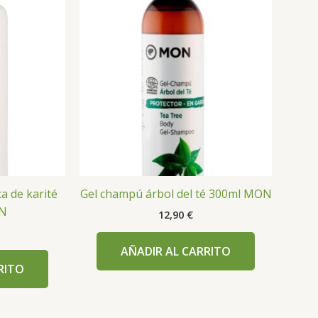
a de karité
Gel champú árbol del té 300ml MON
ON
12,90
€
AÑADIR AL CARRITO
RITO