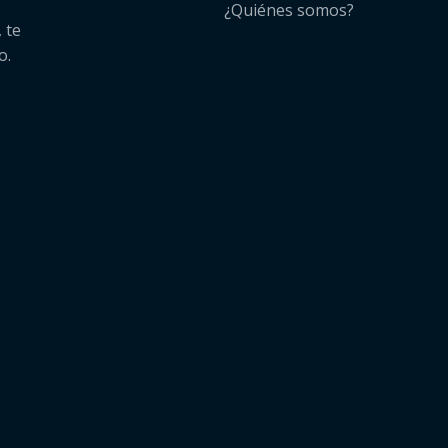
¿Quiénes somos?​
 te
o.