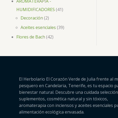
AROMATERAPIA -
HUMIDIFICADORES
41
Decoración
2
Aceites esenciales
39
Flores de Bach
42
El Herbolario El Corazón Verde de Julia frente al m
pesquero en Candelaria, Tenerife, es tu espacio p
bienestar natural. Descubre una cuidada selección
suplementos, cosmética natural y sin tóxicos,
aromaterapia con inciensos y aceites esenciales p
alimentación ecológica envasada.