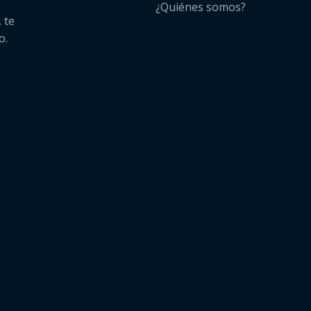
¿Quiénes somos?​
 te
o.