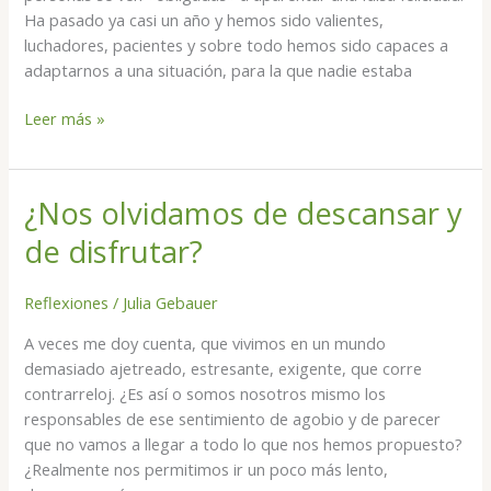
Ha pasado ya casi un año y hemos sido valientes,
luchadores, pacientes y sobre todo hemos sido capaces a
adaptarnos a una situación, para la que nadie estaba
Leer más »
¿Nos olvidamos de descansar y
¿Nos
olvidamos
de disfrutar?
de
descansar
Reflexiones
/
Julia Gebauer
y
de
A veces me doy cuenta, que vivimos en un mundo
disfrutar?
demasiado ajetreado, estresante, exigente, que corre
contrarreloj. ¿Es así o somos nosotros mismo los
responsables de ese sentimiento de agobio y de parecer
que no vamos a llegar a todo lo que nos hemos propuesto?
¿Realmente nos permitimos ir un poco más lento,