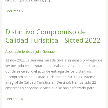
calidad, que los clientes, […]
Leer más »
Distintivo Compromiso de
Distintivo
Compromiso
Calidad Turísitica – Sicted 2022
de
Calidad
Acontecimientos
/
Julia Gebauer
Turísitica
–
22 nov 2022 La semana pasada tuve el inmenso privilegio de
Sicted
ser invitada en el Espacio Cultural Cine Viejo de Candelaria,
2022
donde se celebró el acto de entrega de los distintivos
“Compromiso de Calidad Turística” del SICTED (Sistema
Integral de Calidad Turística en Destino). Hemos sido 22
empresas y servicios locales que se han esforzado para
Leer más »