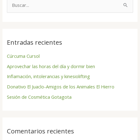
B
u
s
c
Entradas recientes
a
r
Cúrcuma Cursol
p
Aprovechar las horas del día y dormir bien
o
Inflamación, intolerancias y kinesiolifting
r
Donativo El Juaclo-Amigos de los Animales El Hierro
:
Sesión de Cosmética Gotagota
Comentarios recientes