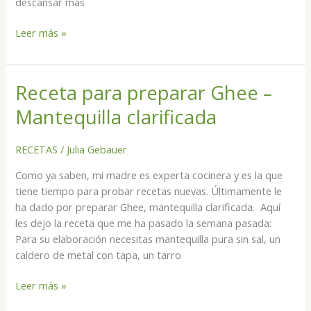
descansar más
Leer más »
Receta para preparar Ghee –
Receta
para
Mantequilla clarificada
preparar
Ghee
RECETAS
/
Julia Gebauer
–
Mantequilla
Como ya saben, mi madre es experta cocinera y es la que
clarificada
tiene tiempo para probar recetas nuevas. Últimamente le
ha dado por preparar Ghee, mantequilla clarificada. Aquí
les dejo la receta que me ha pasado la semana pasada:
Para su elaboración necesitas mantequilla pura sin sal, un
caldero de metal con tapa, un tarro
Leer más »