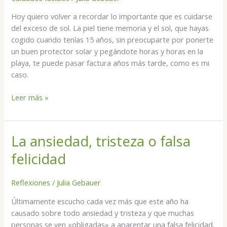
una
Hoy quiero volver a recordar lo importante que es cuidarse
intervención
del exceso de sol. La piel tiene memoria y el sol, que hayas
quirúrgica
cogido cuando tenías 15 años, sin preocuparte por ponerte
un buen protector solar y pegándote horas y horas en la
playa, te puede pasar factura años más tarde, como es mi
caso.
Leer más »
La ansiedad, tristeza o falsa
La
ansiedad,
felicidad
tristeza
o
Reflexiones
/
Julia Gebauer
falsa
felicidad
Últimamente escucho cada vez más que este año ha
causado sobre todo ansiedad y tristeza y que muchas
personas se ven «obligadas» a aparentar una falsa felicidad.