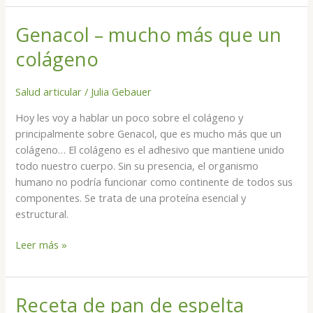
Genacol – mucho más que un
Genacol
–
colágeno
mucho
más
Salud articular
/
Julia Gebauer
que
un
Hoy les voy a hablar un poco sobre el colágeno y
colágeno
principalmente sobre Genacol, que es mucho más que un
colágeno… El colágeno es el adhesivo que mantiene unido
todo nuestro cuerpo. Sin su presencia, el organismo
humano no podría funcionar como continente de todos sus
componentes. Se trata de una proteína esencial y
estructural.
Leer más »
Receta de pan de espelta
Receta