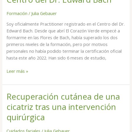
por
el
Formación
/
Julia Gebauer
Centro
del
Soy oficialmente Practitioner registrado en el Centro del Dr.
Dr.
Edward Bach. Desde que abrí El Corazón Verde empecé a
Edward
formarme en las Flores de Bach, había superado los dos
Bach
primeros niveles de la formación, pero por motivos
personales no había podido terminar la certificación oficial
hasta este año 2022. Han sido 6 meses de estudio,
Leer más »
Recuperación cutánea de una
Recuperación
cutánea
cicatriz tras una intervención
de
una
quirúrgica
cicatriz
tras
Cuidados faciales
/
Julia Gebauer