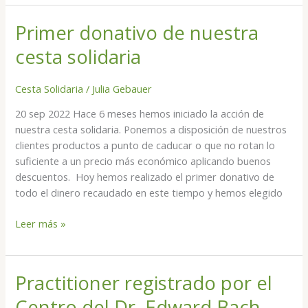
Primer donativo de nuestra
Primer
donativo
cesta solidaria
de
nuestra
Cesta Solidaria
/
Julia Gebauer
cesta
solidaria
20 sep 2022 Hace 6 meses hemos iniciado la acción de
nuestra cesta solidaria. Ponemos a disposición de nuestros
clientes productos a punto de caducar o que no rotan lo
suficiente a un precio más económico aplicando buenos
descuentos. Hoy hemos realizado el primer donativo de
todo el dinero recaudado en este tiempo y hemos elegido
Leer más »
Practitioner registrado por el
Practitioner
registrado
Centro del Dr. Edward Bach